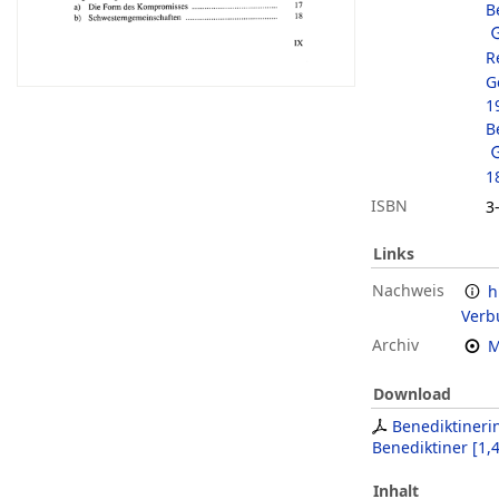
B
R
G
1
B
1
ISBN
3
Links
Nachweis
h
Verb
Archiv
M
Download
Benediktiner
Benediktiner
[
1,
Inhalt