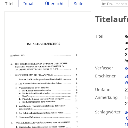
Titel
Inhalt
Übersicht
Seite
Titelau
Titel
B
u
w
G
A
Verfasser
R
Erschienen
St
Ve
Umfang
23
Anmerkung
L
2
Schlagwörter
B
1