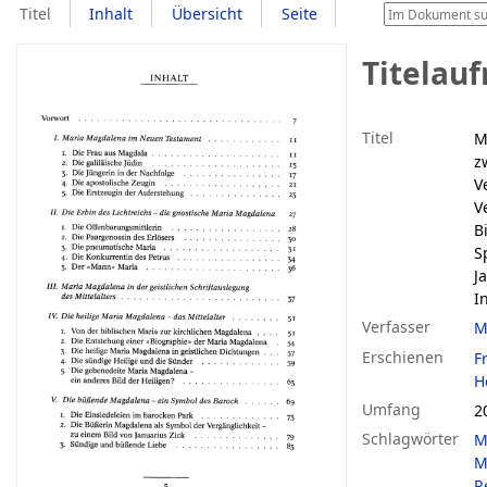
Titel
Inhalt
Übersicht
Seite
Titelau
Titel
M
z
V
V
B
S
J
I
Verfasser
M
Erschienen
F
H
Umfang
20
Schlagwörter
M
M
R