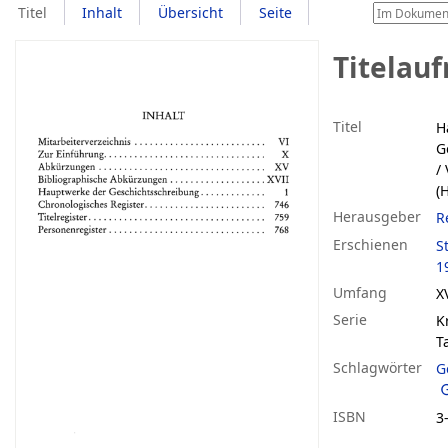
Titel
Inhalt
Übersicht
Seite
Titelau
Titel
H
G
/
(
Herausgeber
R
Erschienen
S
1
Umfang
X
Serie
K
T
Schlagwörter
G
ISBN
3