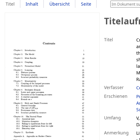
Titel
Inhalt
Übersicht
Seite
Titelau
Titel
C
a
t
s
l
M
R
Verfasser
C
Erschienen
P
A
S
Umfang
V,
D
Anmerkung
L
-