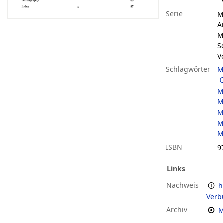
Serie
M
A
M
S
V
Schlagwörter
M
M
M
M
M
M
ISBN
9
Links
Nachweis
h
Verb
Archiv
M