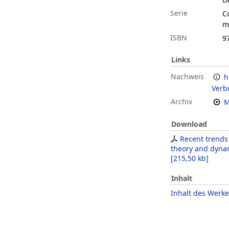
Serie
C
m
ISBN
9
Links
Nachweis
h
Verb
Archiv
M
Download
Recent trends
theory and dyna
[
215,50 kb
]
Inhalt
Inhalt des Werke