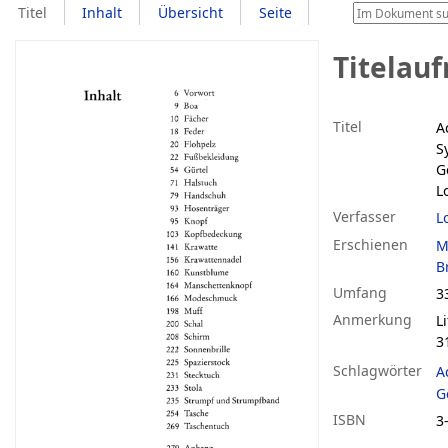
Titel
Inhalt
Übersicht
Seite
Titelau
Titel
A
S
G
L
Verfasser
L
Erschienen
M
B
Umfang
33
Anmerkung
L
3
Schlagwörter
A
G
ISBN
3