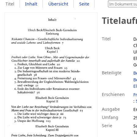
Titel
Inhalt
Übersicht
Seite
Titelau
Titel
D
C
U
E
G
Beteiligte
B
B
E
Erschienen
F
:
Ausgabe
E
Umfang
2
Serie
S
T