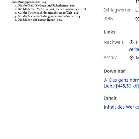
1
Schlagwörter
L
ISBN
9
Links
Nachweis
h
Verb
Archiv
M
Download
Das ganz nor
Liebe
[
445,50 kb
]
Inhalt
Inhalt des Werke