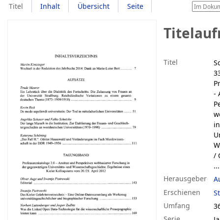
Titel
Inhalt
Übersicht
Seite
Titelau
Titel
S
33
P
-
P
w
i
U
W
/
...
Herausgeber
A
Erschienen
S
Umfang
36
Serie
J