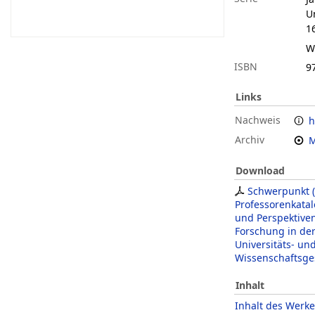
U
1
W
ISBN
9
Links
Nachweis
h
Archiv
M
Download
Schwerpunkt (S
Professorenkatal
und Perspektive
Forschung in de
Universitäts- un
Wissenschaftsge
Inhalt
Inhalt des Werke