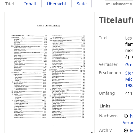
Titel
Inhalt
Übersicht
Seite
Titelau
Titel
Les
fla
mor
/ p
Verfasser
Gre
Erschienen
Ste
Mic
198
Umfang
411 
Links
Nachweis
h
Verb
Archiv
M