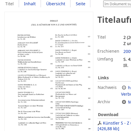
Titel
Inhalt
Übersicht
Seite
Titelau
Titel
2 (
Z u
Erschienen
200
Umfang
S. 4
Ill.
Links
Nachweis
h
Verb
Archiv
M
Download
Künstler S - 
[
426,88 kb
]